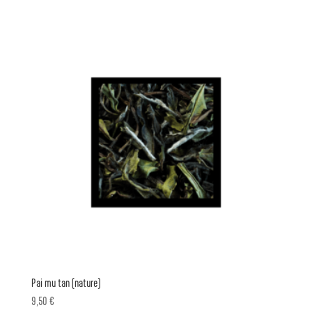
Pai mu tan (nature)
9,50
€