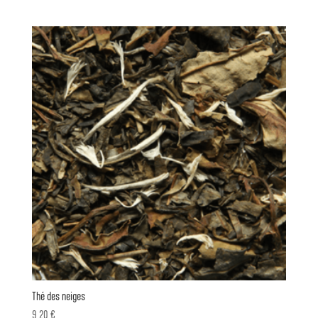
Thé des neiges
9,20
€