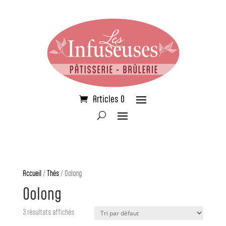
Articles 0
Accueil
/
Thés
/ Oolong
Oolong
3 résultats affichés