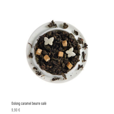
Oolong caramel beurre salé
9,90
€